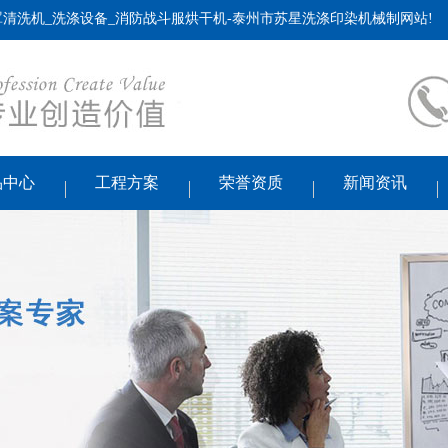
清洗机_洗涤设备_消防战斗服烘干机-泰州市苏星洗涤印染机械制网站!
品中心
工程方案
荣誉资质
新闻资讯