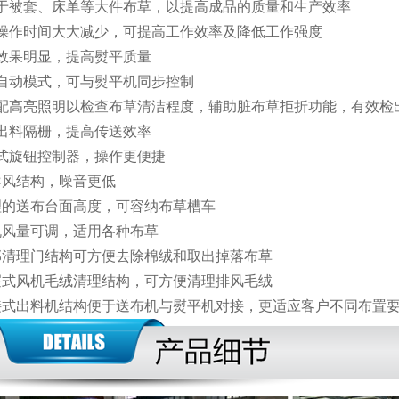
适用于被套、床单等大件布草，以提高成品的质量和生产效率
人工操作时间大大减少，可提高工作效率及降低工作强度
展平效果明显，提高熨平质量
速度自动模式，可与熨平机同步控制
可选配高亮照明以检查布草清洁程度，辅助脏布草拒折功能，有效检
配置出料隔栅，提高传送效率
可调式旋钮控制器，操作更便捷
下导风结构，噪音更低
)合理的送布台面高度，可容纳布草槽车
风机风量可调，适用各种布草
)下部清理门结构可方便去除棉绒和取出掉落布草
)抽屉式风机毛绒清理结构，可方便清理排风毛绒
)铰接式出料机结构便于送布机与熨平机对接，更适应客户不同布置