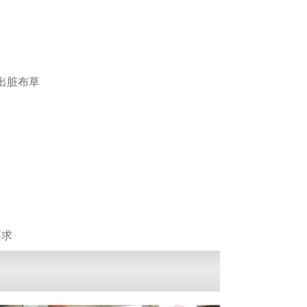
出脏布草
要求