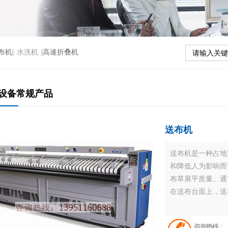
布机|
水洗机
|高速折叠机
设备常规产品
送布机
送布机是一种占地
和降低人为影响而
布草展平质量。通
在送布台面上，送