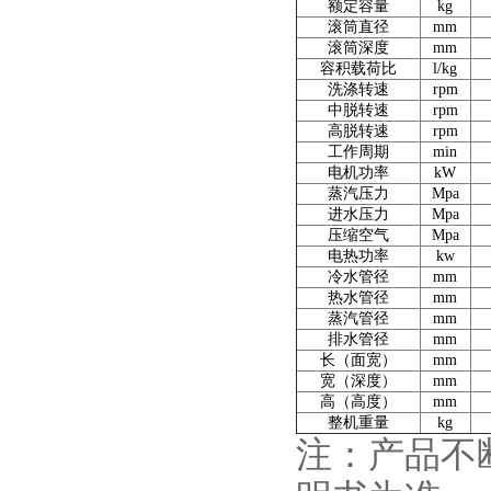
额定容量
kg
滚筒直径
mm
滚筒深度
mm
容积载荷比
l/kg
洗涤转速
rpm
中脱转速
rpm
高脱转速
rpm
工作周期
min
电机功率
kW
蒸汽压力
Mpa
进水压力
Mpa
压缩空气
Mpa
电热功率
kw
冷水管径
mm
热水管径
mm
蒸汽管径
mm
排水管径
mm
长（面宽）
mm
宽（深度）
mm
高（高度）
mm
整机重量
kg
注：产品不